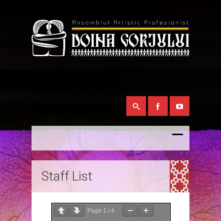
Staff List
Page
1
/
4