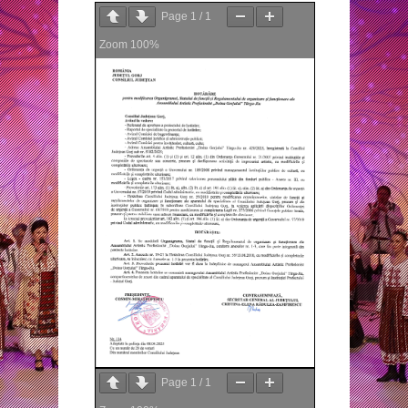
Page
1
/
1
Zoom
100%
Page
1
/
1