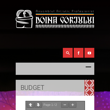
BUDGET
Page
1
/
2