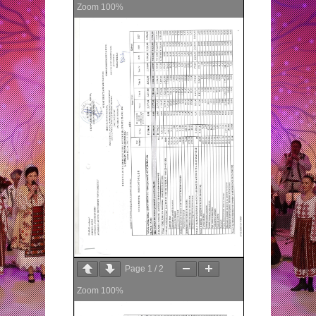
Zoom
100%
Page
1
/
2
Zoom
100%