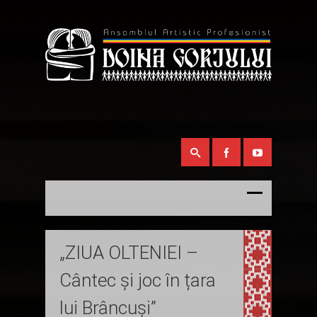
„ZIUA OLTENIEI –
Cântec și joc în țara
lui Brâncuși”