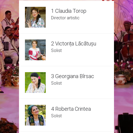
1 Claudia Torop
Director artistic
2 Victorița Lăcătușu
Solist
3 Georgiana Bîrsac
Solist
4 Roberta Crintea
Solist