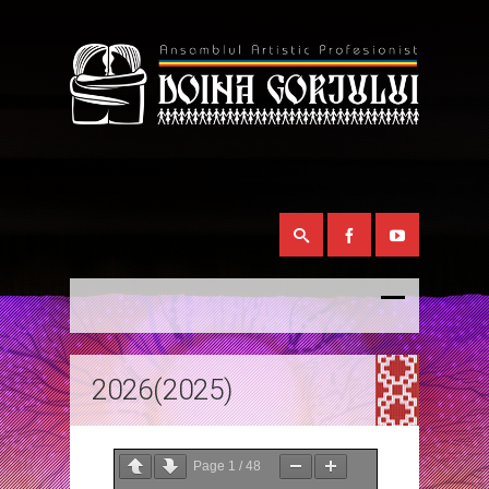
2026(2025)
Page
1
/
48