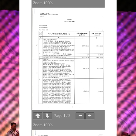
Zoom
100%
Page
1
/
2
Zoom
100%