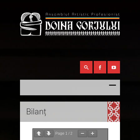
Bilanț
Page
1
/
2