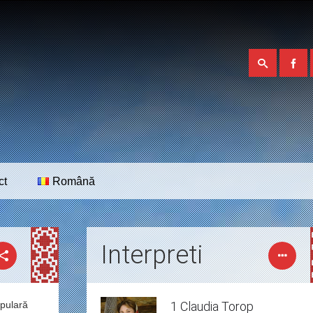
ct
Română
Interpreti
opulară
1 Claudia Torop