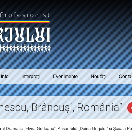
Info
Interpreți
Evenimente
Noutăți
Conta
nescu, Brâncuși, România”
atrul Dramatic „Elvira Godeanu”, Ansamblul „Doina Gorjului” și Școala P