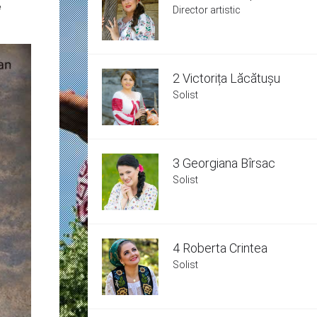
e
Director artistic
2 Victorița Lăcătușu
Solist
3 Georgiana Bîrsac
Solist
4 Roberta Crintea
Solist