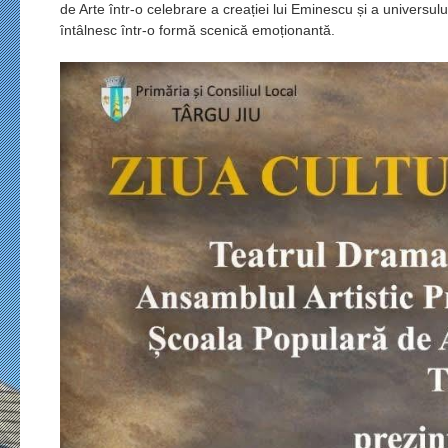
de Arte într-o celebrare a creației lui Eminescu și a universul
întâlnesc într-o formă scenică emoționantă.