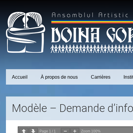
Accueil
À propos de nous
Carrières
Insti
Modèle – Demande d’infor
Page
1
/
1
Zoom
100%