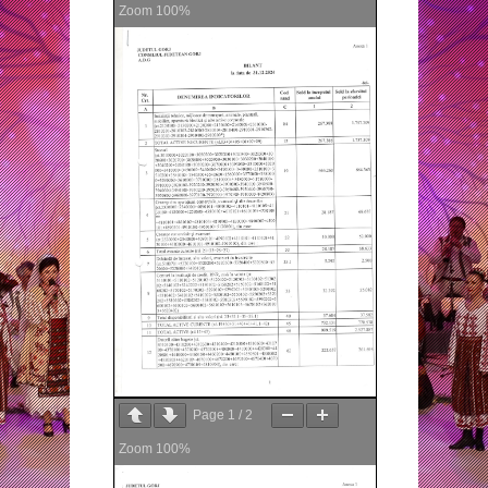
Zoom
100%
Page
1
/
2
Zoom
100%