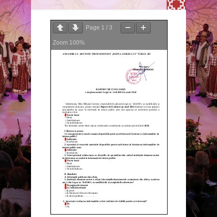
Page
1
/
3
Zoom
100%