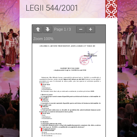
LEGII 544/2001
Page
1
/
3
Zoom
100%