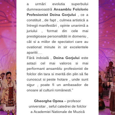
a urmări evolutia superbului
dumneavoastră
Ansamblu Folcloric
Profesionist Doina Gorjului
, ce a
constituit , de fapt , culmea artistică a
întregii manifestări , opinie unanimă a
juriului , format din cele mai
prestigioase personalităti in domeniu ,
cât si a miilor de spectatori care au
ovationat minute in sir excelentele
aparitii….
Fără indoială ,
Doina Gorjului
este
astazi cel mai valoros si mai
performant ansamblu profesionist de
folclor din tara si merită din plin să fie
cunoscut si peste hotare , unde sunt
sigur , poate fi un ambasador de
onoare al culturii românesti.”
Gheorghe Oprea
– profesor
universitar , seful catedrei de folclor
a Academiei Nationale de Muzică