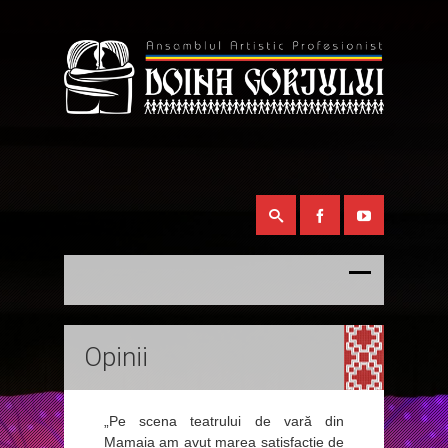
Opinii
„Pe scena teatrului de vară din
Mamaia am avut marea satisfactie de